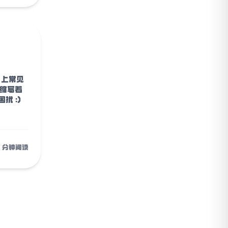
 上常见
的缩写着
扰 :)
1 分钟阅读