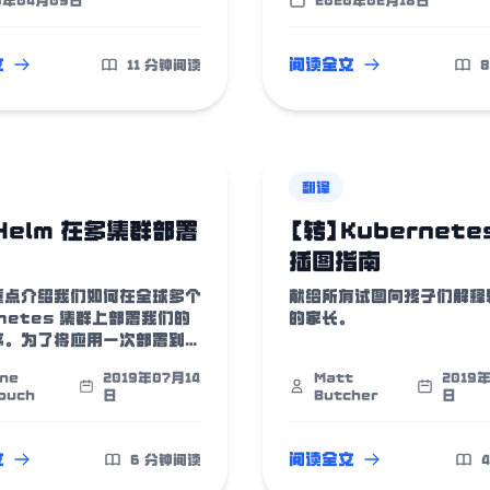
0年04月09日
2020年02月18日
文
阅读全文
11 分钟阅读
翻译
Helm 在多集群部署
【转】Kubernete
插图指南
重点介绍我们如何在全球多个
献给所有试图向孩子们解释
rnetes 集群上部署我们的
的家长。
序。为了将应用一次部署到多
bernetes 集群，我们使用
ine
2019年07月14
Matt
2019
m ，并将所有 chart 存储
ouch
日
Butcher
日
git 仓库中。
文
阅读全文
6 分钟阅读