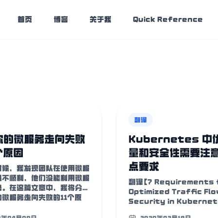
首页
博客
关于我
Quick Reference
翻译
你的微服务走向失败
Kubernetes 
个原因
量和安全性需要注意
点要求
时候，我发现团队在使用微服
很不顺利，他们没能利用微服
翻译【7 Requirements 
势。在这篇文章中，我将分享
Optimized Traffic Fl
微服务走向失败的11个原
Security in Kuberne