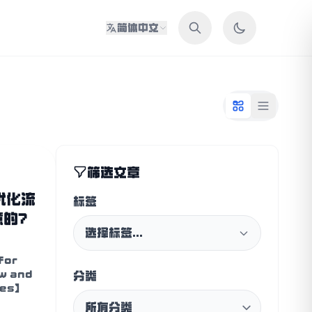
简体中文
筛选文章
中优化流
标签
的7
选择标签...
for
ow and
分类
tes】