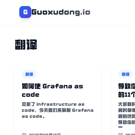
Guoxudong.io
G
翻译
翻译
翻译
如何使 Grafana as
导致
code
的11
见多了 Infrastructure as
大多数
code，今天我们来聊聊 Grafana
务时都
as code。
务的优
导致你的
因。