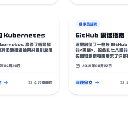
程序员趣闻
 Kubernetes
GitHub 黑话指南
ubernetes 赢得了容器战
这里总结了一些在 GitHub
是其仍然很难使用并且引起很
的<黑话>，这些乱七八糟
。
实给很多新司机带来了许多困
9年04月24日
2019年04月22日
文
阅读全文
4 分钟阅读