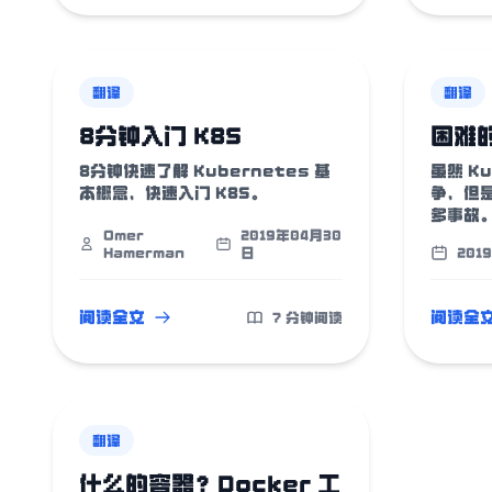
翻译
翻译
8分钟入门 K8S
困难的
8分钟快速了解 Kubernetes 基
虽然 K
本概念，快速入门 K8S。
争，但
多事故
Omer
2019年04月30
Hamerman
日
201
阅读全文
阅读全
7 分钟阅读
翻译
什么的容器？Docker 工