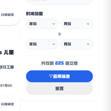
时间范围
8 分钟阅读
至
s 儿童
225
共找到
篇文章
软件工程
应用筛选
年07月05
重置
4 分钟阅读