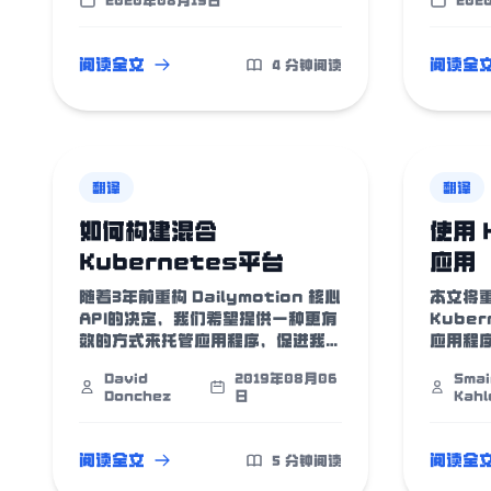
2020年08月19日
202
阅读全文
阅读全
4 分钟阅读
翻译
翻译
如何构建混合
使用 
Kubernetes平台
应用
随着3年前重构 Dailymotion 核心
本文将
API的决定，我们希望提供一种更有
Kube
效的方式来托管应用程序，促进我们
应用程
的开发和生产工作流程。 最终决定
个 Ku
David
2019年08月06
Sma
使用容器编排平台来实现这一目标，
了 Hel
Donchez
日
Kahl
那么自然就选择了
在一个 
Kubernetes。
阅读全文
阅读全
5 分钟阅读