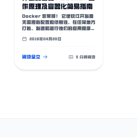
作原理及容器化简易指南
Docker 非常棒！ 它使软件开发者
无需担心配置和依赖性，在任何地方
打包，发送和运行他们的应用程序。
而在与 kubernetes 相结合后，
2019年04月20日
它使应用集群部署和管理变得更方
便。这使得 Docker 深受软件开发
者的喜爱，越来越多的开发者开始使
阅读全文
5 分钟阅读
用 Docker。