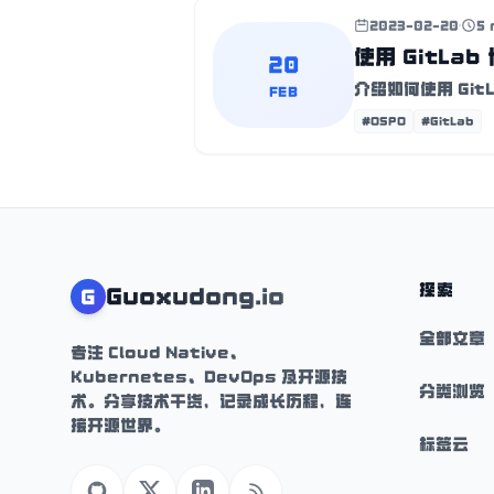
2023-02-20
5 
使用 GitLab
20
介绍如何使用 GitLa
FEB
#OSPO
#GitLab
探索
Guoxudong.io
G
全部文章
专注 Cloud Native、
Kubernetes、DevOps 及开源技
分类浏览
术。分享技术干货，记录成长历程，连
接开源世界。
标签云