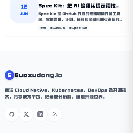
Spec Kit：把 AI 编程从提示词拉回
12
工程流程
JUN
Spec Kit 是 GitHub 开源的规格驱动开发工具
包，它把需求、计划、任务和实现拆成可追踪的
Markdown 工件，让 AI 编程不再只依赖一次性
#AI
#GitHub
#Spec Kit
提示词。
Guoxudong.io
G
专注 Cloud Native、Kubernetes、DevOps 及开源技
术。分享技术干货，记录成长历程，连接开源世界。
GitHub
X (Twitter)
LinkedIn
RSS