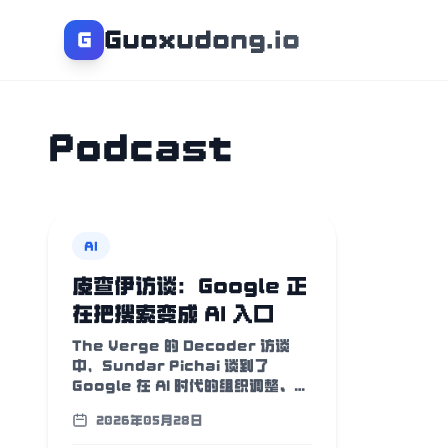
Guoxudong.io
G
Podcast
AI
皮查伊访谈：Google 正
在把搜索变成 AI 入口
The Verge 的 Decoder 访谈
中，Sundar Pichai 谈到了
Google 在 AI 时代的组织调整、AI
Mode 对搜索体验的改变、
2026年05月28日
Google Zero 对出版商的冲击，
以及 YouTube、版权和 AGI 的新