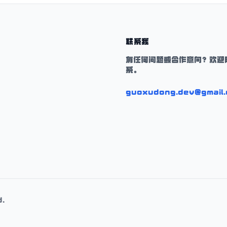
联系我
有任何问题或合作意向？欢迎
系。
guoxudong.dev@gmail
d.