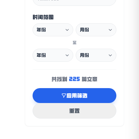
时间范围
至
225
共找到
篇文章
应用筛选
重置