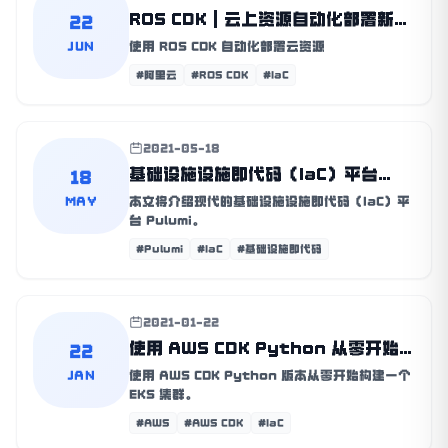
ROS CDK | 云上资源自动化部署新模
22
式
JUN
使用 ROS CDK 自动化部署云资源
#阿里云
#ROS CDK
#IaC
2021-05-18
基础设施设施即代码（IaC）平台
18
Pulumi | 混合云管理利器
MAY
本文将介绍现代的基础设施设施即代码（IaC）平
台 Pulumi。
#Pulumi
#IaC
#基础设施即代码
2021-01-22
使用 AWS CDK Python 从零开始
22
构建 EKS 集群
JAN
使用 AWS CDK Python 版本从零开始构建一个
EKS 集群。
#AWS
#AWS CDK
#IaC