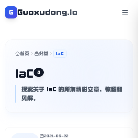
Guoxudong.io
G
首页
分类
IaC
IaC
4
探索关于
IaC
的所有精彩文章、教程和
见解。
2021-06-22