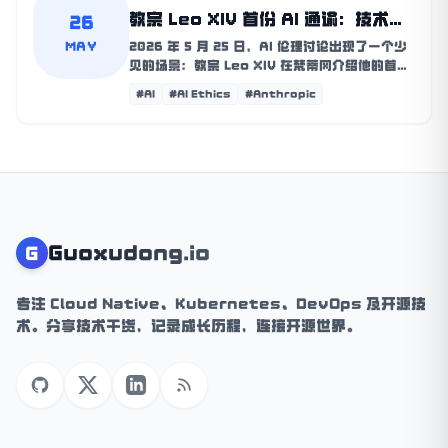
教宗 Leo XIV 首份 AI 通谕：技术必
26
须服务人，而不是少数强者
MAY
2026 年 5 月 25 日，AI 伦理讨论出现了一个少
见的场景：教宗 Leo XIV 在梵蒂冈介绍他的首份
通谕《Magnifica Humanitas》，主题不是传
#AI
#AI Ethics
#Anthropic
统意义上
Guoxudong.io
G
专注 Cloud Native、Kubernetes、DevOps 及开源技
术。分享技术干货，记录成长历程，连接开源世界。
GitHub
X (Twitter)
LinkedIn
RSS