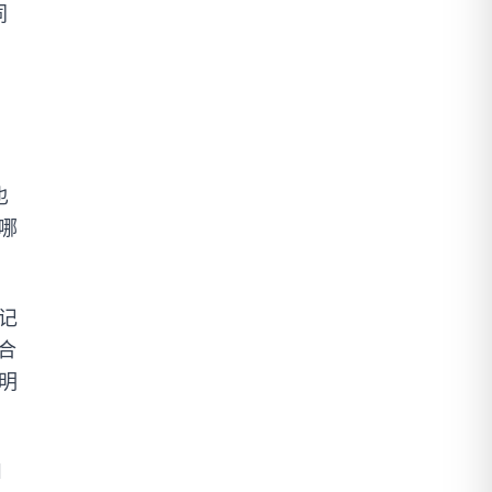
同
也
哪
记
合
明
l