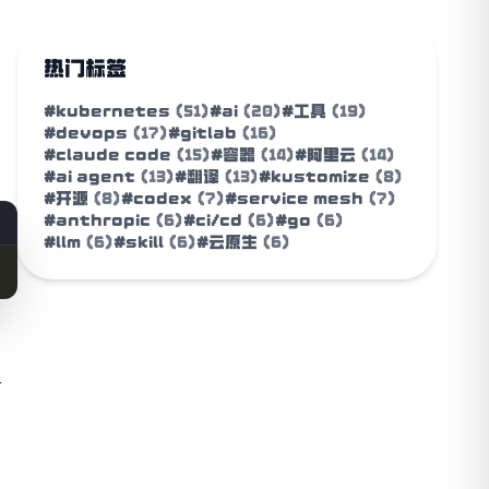
热门标签
#kubernetes
(51)
#ai
(20)
#工具
(19)
#devops
(17)
#gitlab
(16)
#claude code
(15)
#容器
(14)
#阿里云
(14)
#ai agent
(13)
#翻译
(13)
#kustomize
(8)
#开源
(8)
#codex
(7)
#service mesh
(7)
#anthropic
(6)
#ci/cd
(6)
#go
(6)
#llm
(6)
#skill
(6)
#云原生
(6)
读
手