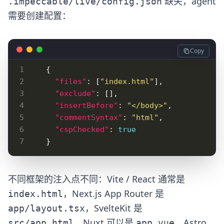
缺失，agent
.impeccable/live/config.json
需要创建配置：
Copy
"files"
: [
"index.html"
"exclude"
"insertBefore"
: 
"</body>"
"commentSyntax"
: 
"html"
"cspChecked"
: 
true
不同框架的注入点不同：Vite / React 通常是
，Next.js App Router 是
index.html
，SvelteKit 是
app/layout.tsx
，Nuxt 可以是
，Astro
src/app.html
app.vue