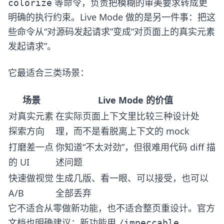
等命令，负责把模糊的审美要求转成更
colorize
明确的执行约束。Live Mode 做的是另一件事：把这
些命令从“对源码发起请求”变成“对页面上的真实元素
发起请求”。
它最适合三类场景：
场景
Live Mode 的价值
对真实元素
在实际页面上下文里比较三种设计处
探索方向
理，而不是看脱离上下文的 mock
打磨差一点
你知道“不太对劲”，但很难用代码 diff 描
的 UI
述问题
快速做视觉
生成几版、看一眼、可以接受，也可以
A/B
全部丢弃
它不适合从零做新功能，也不适合整页重设计。官方
文档也明确建议：新功能用
/impeccable