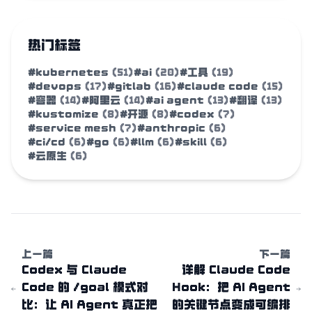
热门标签
#kubernetes
(51)
#ai
(20)
#工具
(19)
#devops
(17)
#gitlab
(16)
#claude code
(15)
#容器
(14)
#阿里云
(14)
#ai agent
(13)
#翻译
(13)
#kustomize
(8)
#开源
(8)
#codex
(7)
#service mesh
(7)
#anthropic
(6)
#ci/cd
(6)
#go
(6)
#llm
(6)
#skill
(6)
#云原生
(6)
上一篇
下一篇
Codex 与 Claude
详解 Claude Code
Code 的 /goal 模式对
Hook：把 AI Agent
比：让 AI Agent 真正把
的关键节点变成可编排